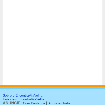
Sobre o EncontraVilaVelha
Fale com EncontraVilaVelha
ANUNCIE:
|
Com Destaque
Anuncie Grátis