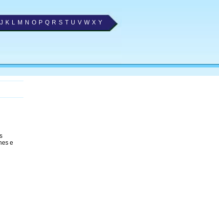
J
K
L
M
N
O
P
Q
R
S
T
U
V
W
X
Y
s
nes e