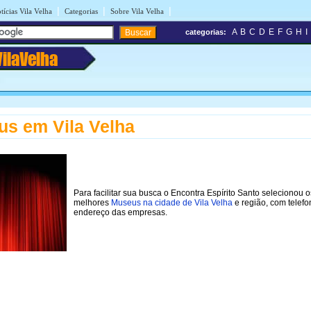
|
|
|
tícias Vila Velha
Categorias
Sobre Vila Velha
A
B
C
D
E
F
G
H
I
categorias:
VilaVelha
s em Vila Velha
Para facilitar sua busca o Encontra Espírito Santo selecionou o
melhores
Museus na cidade de Vila Velha
e região, com telefo
endereço das empresas.