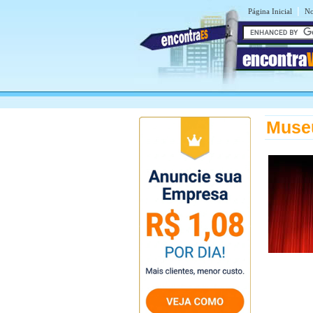
|
Página Inicial
No
encontra
Museu