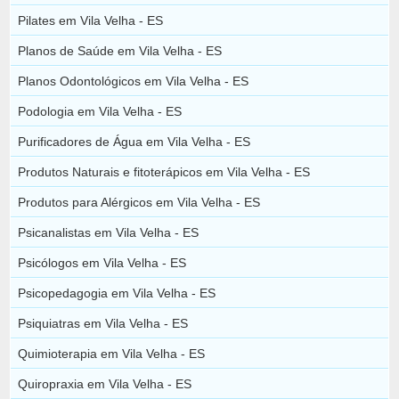
Pilates em Vila Velha - ES
Planos de Saúde em Vila Velha - ES
Planos Odontológicos em Vila Velha - ES
Podologia em Vila Velha - ES
Purificadores de Água em Vila Velha - ES
Produtos Naturais e fitoterápicos em Vila Velha - ES
Produtos para Alérgicos em Vila Velha - ES
Psicanalistas em Vila Velha - ES
Psicólogos em Vila Velha - ES
Psicopedagogia em Vila Velha - ES
Psiquiatras em Vila Velha - ES
Quimioterapia em Vila Velha - ES
Quiropraxia em Vila Velha - ES